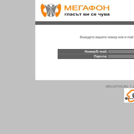
Въведете вашите номер или e-mail 
Номер/E-mail
:
Парола:
MEGAFON.BG
©